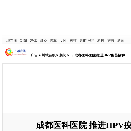
川城在线
-
新闻
-
娱体
-
财经
-
汽车
-
女性
-
科技
-
导航
房产
-
科技
-
旅游
-
教育
广告
>
川城在线
>
新闻
> → 成都医科医院 推进HPV疫苗接种
成都医科医院 推进HPV