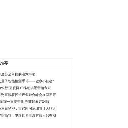
推荐
印度苏金单抗的注意事项
云量子智能检测手环——健康小使者“
力银行“互联网+” 移动场景营销专家
玑财富股权投资产业融合峰会在深召开
股惊现一重要变化 券商最看好34股
婚三日秘密：古代闹洞房细节让人咋舌
华谊高管：电影世界里没有敌人只有朋