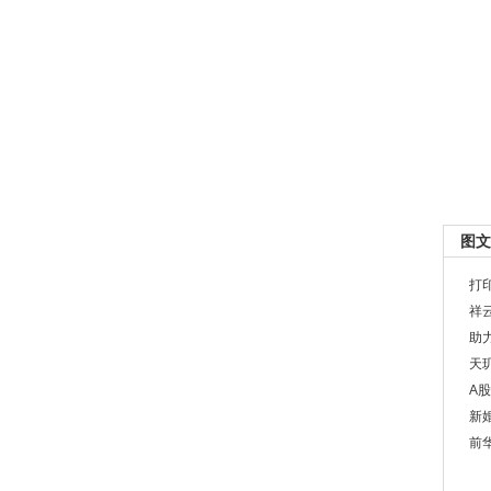
图文
打
祥
助
天
A
新
前