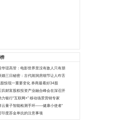
榜
前华谊高管：电影世界里没有敌人只有朋
新婚三日秘密：古代闹洞房细节让人咋舌
A股惊现一重要变化 券商最看好34股
天玑财富股权投资产业融合峰会在深召开
助力银行“互联网+” 移动场景营销专家
祥云量子智能检测手环——健康小使者“
打印度苏金单抗的注意事项