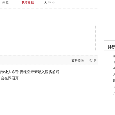
来源：
我要投搞
大
中
小
排行
复制链接
打印
节让人咋舌 揭秘皇帝新婚入洞房前后
峰会在深召开