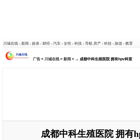
川城在线
-
新闻
-
娱体
-
财经
-
汽车
-
女性
-
科技
-
导航
房产
-
科技
-
旅游
-
教育
广告
>
川城在线
>
新闻
> → 成都中科生殖医院 拥有hpv科室
成都中科生殖医院 拥有h